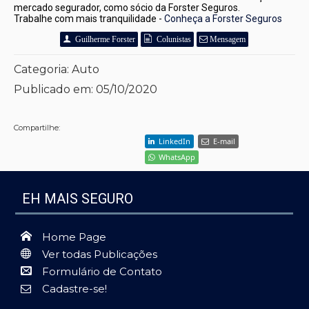
mercado segurador, como sócio da Forster Seguros. 
Trabalhe com mais tranquilidade - 
Conheça a Forster Seguros
Guilherme Forster
Colunistas
Mensagem
Categoria:
Auto
Publicado em:
05/10/2020
Compartilhe:
LinkedIn
E-mail
WhatsApp
EH MAIS SEGURO
Home Page
Ver todas Publicações
Formulário de Contato
Cadastre-se!